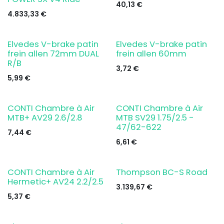
40,13
€
4.833,33
€
Elvedes V-brake patin
Elvedes V-brake patin
frein allen 72mm DUAL
frein allen 60mm
R/B
3,72
€
5,99
€
CONTI Chambre à Air
CONTI Chambre à Air
MTB+ AV29 2.6/2.8
MTB SV29 1.75/2.5 -
47/62-622
7,44
€
6,61
€
CONTI Chambre à Air
Thompson BC-S Road
Hermetic+ AV24 2.2/2.5
3.139,67
€
5,37
€