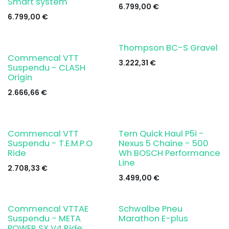
Smart system
6.799,00
€
6.799,00
€
Thompson BC-S Gravel
Commencal VTT
3.222,31
€
Suspendu - CLASH
Origin
2.666,66
€
Demander un essai
Commencal VTT
Tern Quick Haul P5i -
Suspendu - T.E.M.P.O
Nexus 5 Chaine - 500
Ride
Wh BOSCH Performance
Line
2.708,33
€
3.499,00
€
Commencal VTTAE
Schwalbe Pneu
Suspendu - META
Marathon E-plus
POWER SX V4 Ride