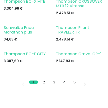
Promo
Thompson BC-X MTB
Thompson CROSSOVER
MTB 12 Vitesse
3.304,96
€
2.478,51
€
Schwalbe Pneu
Thompson Pliant
Marathon plus
TRAVELER TR
34,63
€
2.478,51
€
Thompson BC-E CITY
Thompson Gravel GR-1
3.387,60
€
2.147,93
€
1
2
3
4
5