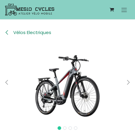
Se rendre au contenu
Vélos Electriques