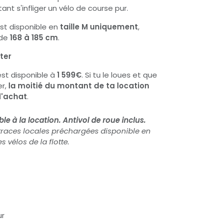
ant s'infliger un vélo de course pur.
st disponible en
taille M uniquement
,
 de
168 à 185 cm
.
ter
est disponible à
1 599€
. Si tu le loues et que
er,
la moitié du montant de ta location
d'achat
.
e à la location. Antivol de roue inclus.
races locales préchargées disponible en
s vélos de la flotte.
ur