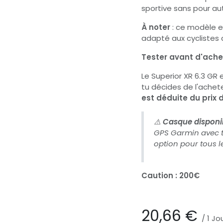
sportive sans pour aut
À noter
: ce modèle e
adapté aux cyclistes
Tester avant d'ache
Le Superior XR 6.3 GR 
tu décides de l'achet
est déduite du prix 
⚠️
Casque disponibl
GPS Garmin avec t
option pour tous le
Caution : 200€
20,66
€
/
1
Jo