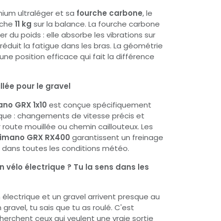
ium ultraléger et sa
fourche carbone
, le
fiche
11 kg
sur la balance. La fourche carbone
r du poids : elle absorbe les vibrations sur
 réduit la fatigue dans les bras. La géométrie
ne position efficace qui fait la différence
llée pour le gravel
no GRX 1x10
est conçue spécifiquement
que : changements de vitesse précis et
ur route mouillée ou chemin caillouteux. Les
imano GRX RX400
garantissent un freinage
f dans toutes les conditions météo.
n vélo électrique ? Tu la sens dans les
 électrique et un gravel arrivent presque au
ravel, tu sais que tu as roulé. C'est
rchent ceux qui veulent une vraie sortie