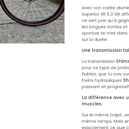
Avec son cadre alumin
Superior XR 6.3 GR af
ne sert pas qu'à gagne
les longues sorties et
sportive te met dans u
sur la durée.
Une transmission tai
La transmission
Shima
pour ce type de prati
fiables, que tu sois s
freins hydrauliques
Sh
puissant et progressi
La différence avec u
muscles.
Sur le même trajet, un
même temps. Mais en g
exactement ce que che