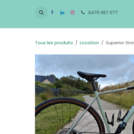
Se rendre au contenu
0470 067 077
Tous les produits
Location
Superior Gra