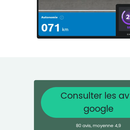
Consulter les av
google
80 avis, moyenne 4,9