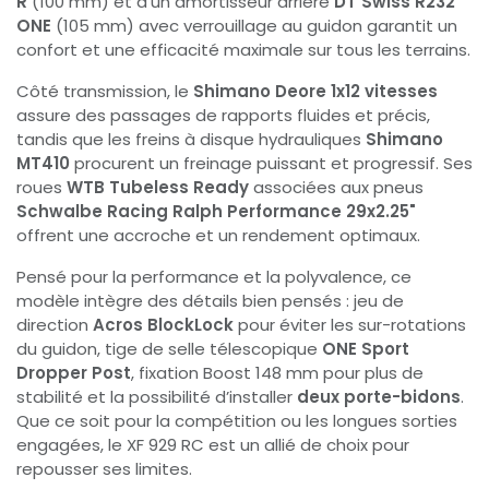
R
(100 mm) et d’un amortisseur arrière
DT Swiss R232
ONE
(105 mm) avec verrouillage au guidon garantit un
confort et une efficacité maximale sur tous les terrains.
Côté transmission, le
Shimano Deore 1x12 vitesses
assure des passages de rapports fluides et précis,
tandis que les freins à disque hydrauliques
Shimano
MT410
procurent un freinage puissant et progressif. Ses
roues
WTB Tubeless Ready
associées aux pneus
Schwalbe Racing Ralph Performance 29x2.25"
offrent une accroche et un rendement optimaux.
Pensé pour la performance et la polyvalence, ce
modèle intègre des détails bien pensés : jeu de
direction
Acros BlockLock
pour éviter les sur-rotations
du guidon, tige de selle télescopique
ONE Sport
Dropper Post
, fixation Boost 148 mm pour plus de
stabilité et la possibilité d’installer
deux porte-bidons
.
Que ce soit pour la compétition ou les longues sorties
engagées, le XF 929 RC est un allié de choix pour
repousser ses limites.