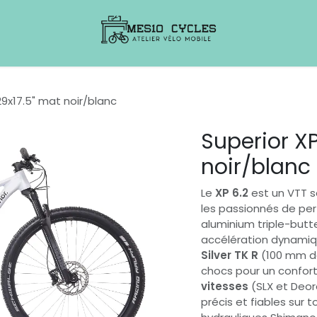
29x17.5" mat noir/blanc
Superior XP
noir/blanc
Le
XP 6.2
est un VTT se
les passionnés de pe
aluminium triple-butt
accélération dynamiq
Silver TK R
(100 mm d
chocs pour un confort
vitesses
(SLX et Deor
précis et fiables sur t