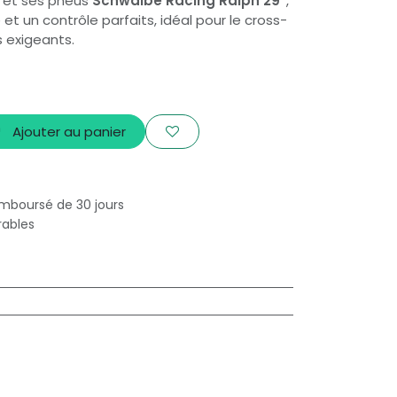
 et ses pneus
Schwalbe Racing Ralph 29”
,
 et un contrôle parfaits, idéal pour le cross-
s exigeants.
Ajouter au panier
emboursé de 30 jours
rables