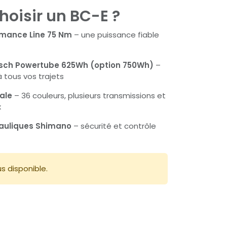
hoisir un BC-E ?
rmance Line 75 Nm
– une puissance fiable
Bosch Powertube 625Wh (option 750Wh)
–
tous vos trajets
ale
– 36 couleurs, plusieurs transmissions et
x
rauliques Shimano
– sécurité et contrôle
us disponible.