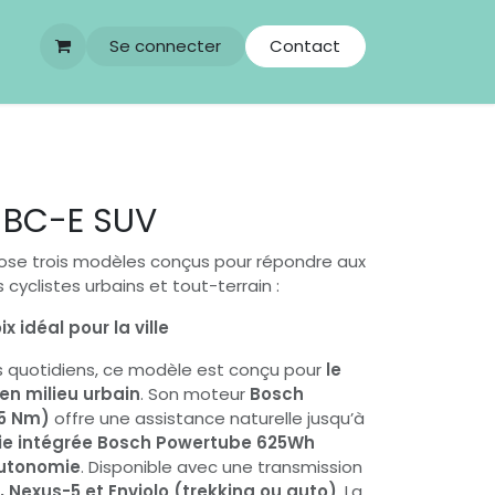
Se connecter
Contact
BC-E SUV
se trois modèles conçus pour répondre aux
 cyclistes urbains et tout-terrain :
ix idéal pour la ville
ets quotidiens, ce modèle est conçu pour
le
é en milieu urbain
. Son moteur
Bosch
75 Nm)
offre une assistance naturelle jusqu’à
ie intégrée Bosch Powertube 625Wh
utonomie
. Disponible avec une transmission
e, Nexus-5 et Enviolo (trekking ou auto)
. La