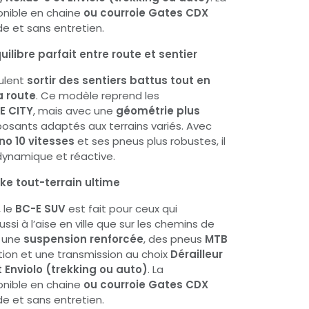
onible en chaine
ou courroie Gates CDX
de et sans entretien.
quilibre parfait entre route et sentier
eulent
sortir des sentiers battus tout en
a route
. Ce modèle reprend les
E CITY
, mais avec une
géométrie plus
sants adaptés aux terrains variés. Avec
no 10 vitesses
et ses pneus plus robustes, il
dynamique et réactive.
ike tout-terrain ultime
 le
BC-E SUV
est fait pour ceux qui
ssi à l’aise en ville que sur les chemins de
e une
suspension renforcée
, des pneus
MTB
ion et une transmission au choix
Dérailleur
t Enviolo (trekking ou auto)
. La
onible en chaine
ou courroie Gates CDX
de et sans entretien.