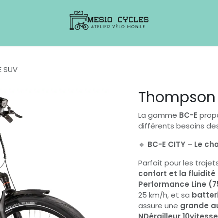
 SUV
Thompson 
La gamme
BC-E
propo
différents besoins des
🔹
BC-E CITY
–
Le cho
Parfait pour les traj
confort et la fluidit
Performance Line (
25 km/h, et sa
batter
assure une
grande a
NDérailleur 10vitess