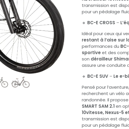
transmission est disp
pour un pédalage flui
🔹
BC-E CROSS
–
L’é
Idéal pour ceux qui v
restant à l’aise sur l
performances du
BC-
sportive
et des compo
son
dérailleur Shima
assure une conduite 
🔹
BC-E SUV
–
Le e-b
Pensé pour l’aventure,
recherchent un vélo au
randonnée. Il propos
SMART SAM 2.1
en opt
10vitesse, Nexus-5 e
transmission est disp
pour un pédalage flui