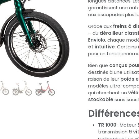
longues distances. Le
garantissent une aut
aux escapades plus l
Grâce aux
freins à d
– du
dérailleur class
Enviolo
, chaque modè
et intuitive
. Certain
pour un fonctionnemen
Bien que
conçus pour
destinés à une utilisa
raison de leur
poids 
modèles ultra-compact
qui cherchent un
vélo
stockable
sans sacrif
Différence
TR 1000
: Moteur
transmission
9 vi
recherchent un vé