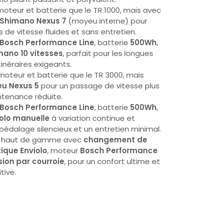
oteur et batterie que le TR 1000, mais avec
Shimano Nexus 7
(moyeu interne) pour
e vitesse fluides et sans entretien.
Bosch Performance Line
, batterie
500Wh
,
mano 10 vitesses
, parfait pour les longues
tinéraires exigeants.
oteur et batterie que le TR 3000, mais
u Nexus 5
pour un passage de vitesse plus
ntenance réduite.
Bosch Performance Line
, batterie
500Wh
,
iolo manuelle
à variation continue et
pédalage silencieux et un entretien minimal.
e haut de gamme avec
changement de
ique Enviolo
, moteur
Bosch Performance
ion par courroie
, pour un confort ultime et
tive.