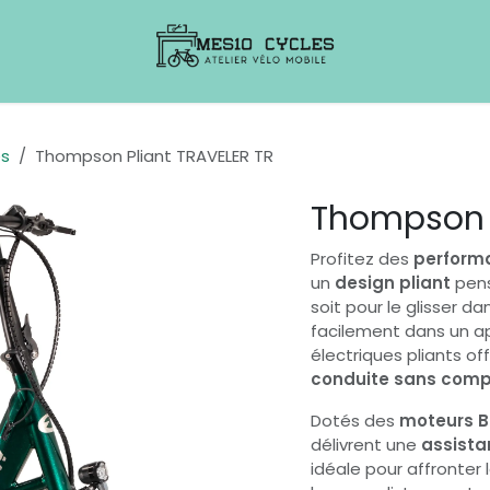
es
Thompson Pliant TRAVELER TR
Thompson P
Profitez des
performa
un
design pliant
pens
soit pour le glisser da
facilement dans un a
électriques pliants of
conduite sans com
Dotés des
moteurs B
délivrent une
assista
idéale pour affronter 