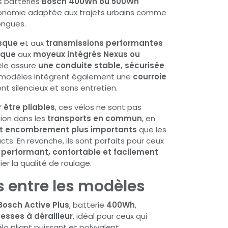
s batteries
Bosch 400Wh ou 500Wh
onomie adaptée aux trajets urbains comme
ongues.
isque
et aux
transmissions performantes
ique
aux
moyeux intégrés Nexus ou
le assure
une conduite stable, sécurisée
s modèles intègrent également une
courroie
t silencieux et sans entretien.
 être pliables
, ces vélos ne sont pas
tion dans les
transports en commun
, en
et encombrement plus importants
que les
s. En revanche, ils sont parfaits pour ceux
 performant, confortable et facilement
ier la qualité de roulage.
s entre les modèles
Bosch Active Plus
, batterie
400Wh
,
tesses à dérailleur
, idéal pour ceux qui
lo pliant puissant et polyvalent.