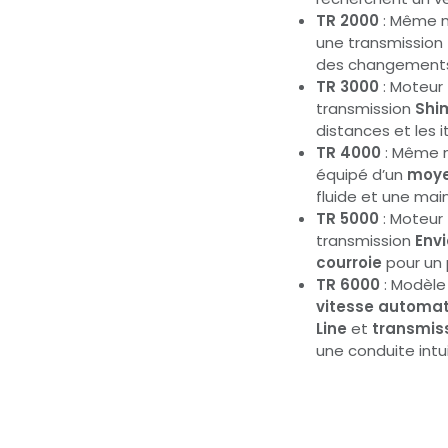
TR 2000
: Même m
une transmission
des changements d
TR 3000
: Moteur
transmission
Shi
distances et les i
TR 4000
: Même m
équipé d’un
moye
fluide et une mai
TR 5000
: Moteur
transmission
Env
courroie
pour un 
TR 6000
: Modèl
vitesse automat
Line
et
transmiss
une conduite intui