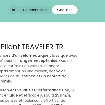
Se connecter
Contact
liant TRAVELER TR
nces d’un vélo électrique classique
avec
é pour un
rangement optimisé
. Que ce
ns le coffre d’une voiture, le ranger
ppartement ou une maison, nos vélos
frent une
puissance et un confort de
promis
.
osch Active Plus et Performance Line
, ils
nce fluide et efficace jusqu’à 25 km/h
,
les pentes et rouler sans effort sur de