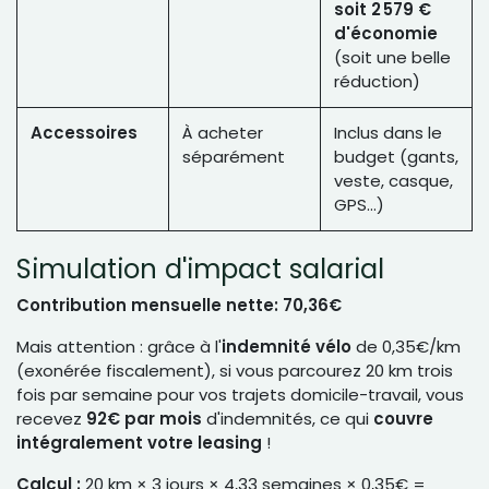
soit 2 579 €
d'économie
(soit une belle
réduction)
Accessoires
À acheter
Inclus dans le
séparément
budget (gants,
veste, casque,
GPS...)
Simulation d'impact salarial
Contribution mensuelle nette: 70,36€
Mais attention : grâce à l'
indemnité vélo
de 0,35€/km
(exonérée fiscalement), si vous parcourez 20 km trois
fois par semaine pour vos trajets domicile-travail, vous
recevez
92€ par mois
d'indemnités, ce qui
couvre
intégralement votre leasing
!
Calcul :
20 km × 3 jours × 4,33 semaines × 0,35€ =