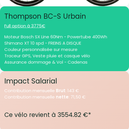
Thompson BC-S Urbain
Full option à 3775€
Moteur Bosch SX Line 60Nm - Powertube 400Wh
Shimano XT 10 spd - FREINS A DISQUE
Couleur personnalisée sur mesure
Traceur GPS, Veste pluie et casque vélo
Assurance dommage & Vol - Cadenas
Impact Salarial
Contribution mensuelle
Brut
: 143 €
Contribution mensuelle
nette
: 71,50 €
Ce vélo revient à 3554.82 €*