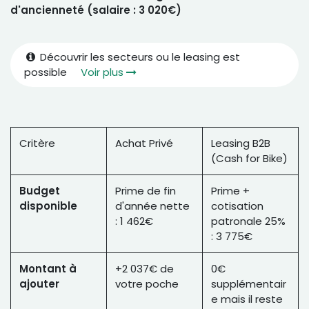
d'ancienneté (salaire : 3 020€)
Découvrir les secteurs ou le leasing est
possible
Voir plus
Critère
Achat Privé
Leasing B2B
(Cash for Bike)
Budget
Prime de fin
Prime +
disponible
d'année nette
cotisation
: 1 462€
patronale 25%
: 3 775€
Montant à
+2 037€ de
0€
ajouter
votre poche
supplémentair
e mais il reste