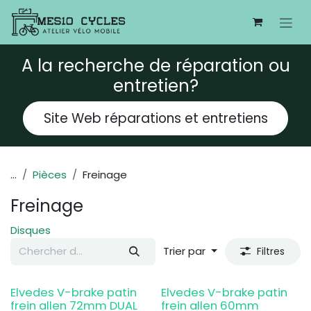
Se rendre au contenu
A la recherche de réparation ou
entretien?
Site Web réparations et entretiens
...
Pièces
Freinage
Freinage
Disques
Trier par
Filtres
Elvedes V-brake patin
Elvedes V-brake patin
frein allen 72mm DUAL
frein allen 60mm