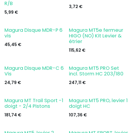
R/B
3,72
€
5,99
€
Magura Disque MDR-P 6
Magura MT5e fermeur
vis
HIGO (NO) Kit Levier &
étrier
45,45
€
115,62
€
Magura Disque MDR-C 6
Magura MT5 PRO Set
Vis
incl. Storm HC 203/180
24,79
€
247,11
€
Magura MT Trail Sport -1
Magura MT5 PRO, levier 1
doigt - 2/4 Pistons
doigt HC
181,74
€
107,36
€
Magura MT5, levier 2
Magura MT SPORT, levier