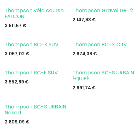
Thompson vélo course
Thompson Gravel GR-2
FALCON
2.147,93
€
3.511,57
€
Thompson BC-X SUV
Thompson BC-X City
3.057,02
€
2.974,38
€
Thompson BC-E SUV
Thompson BC-S URBAIN
ÉQUIPÉ
3.552,89
€
2.891,74
€
Thompson BC-S URBAIN
Naked
2.809,09
€