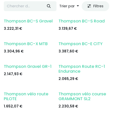
Trier par
Filtres
Thompson BC-S Gravel
Thompson BC-S Road
3.222,31
€
3.139,67
€
Thompson BC-X MTB
Thompson BC-E CITY
3.304,96
€
3.387,60
€
Thompson Gravel GR-1
Thompson Route RC-1
Endurance
2.147,93
€
2.065,29
€
Thompson vélo route
Thompson vélo course
Demander un essai
PILOTE
GRAMMONT SL2
1.652,07
€
2.230,58
€