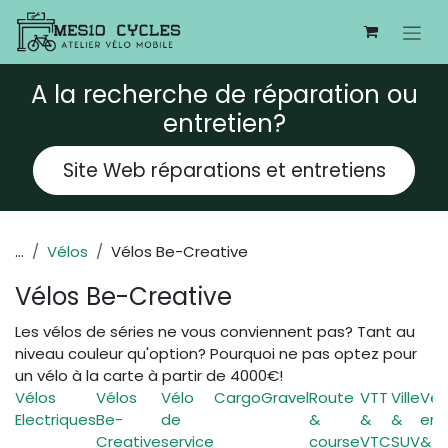
Se rendre au contenu
A la recherche de réparation ou
entretien?
Site Web réparations et entretiens
...
Vélos
Vélos Be-Creative
Vélos Be-Creative
Les vélos de séries ne vous conviennent pas? Tant au
niveau couleur qu'option? Pourquoi ne pas optez pour
un vélo à la carte à partir de 4000€!
Vélos
Vélos
Vélo
Cargo
Gravel
Route
VTT
Ville
Vél
Electriques
Be-
de
&
&
&
enf
Creative
service
course
VTC
SUV
& A